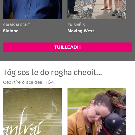
SIAMSAÍOCHT
FAISNÉIS
Sloinne
Moving West
TUILLEADH
Tóg sos le do rogha cheoil...
Ceol tíre ó sceideal TG4.