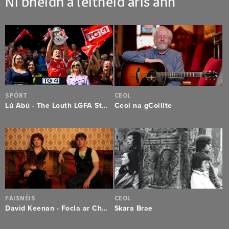
Ní bheidh a leithéid arís ann
SPÓRT
CEOL
Lú Abú - The Louth LGFA Story
Ceol na gCoillte
FAISNÉIS
CEOL
David Keenan - Focla ar Chanbhás
Skara Brae