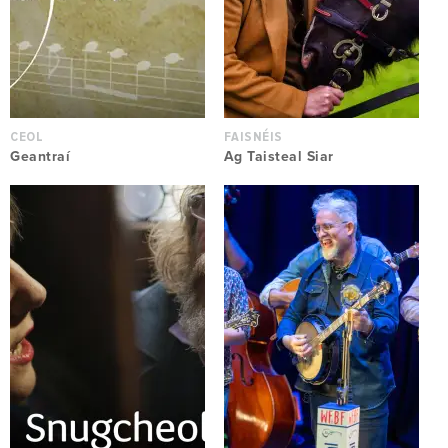
CEOL
FAISNÉIS
Geantraí
Ag Taisteal Siar