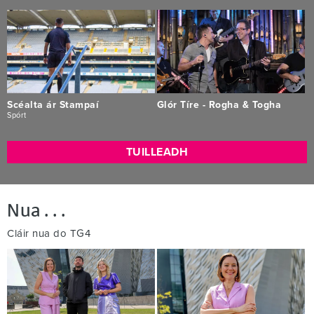
Scéalta ár Stampaí
Glór Tíre - Rogha & Togha
Spórt
TUILLEADH
Nua . . .
Cláir nua do TG4