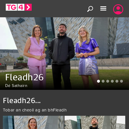
Skip
to
main
TG4
content
Fleadh26
Dé Sathairn
Fleadh26...
Tobar an cheoil ag an bhFleadh