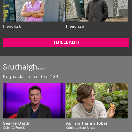
Fleadh26
Fleadh26
TUILLEADH
Sruthaigh....
Rogha cláir ó sceideal TG4
Seal le Dáithí
Ag Triall ar an Tobar
Colm Ó Foghlú
Cumhacht an Uisce