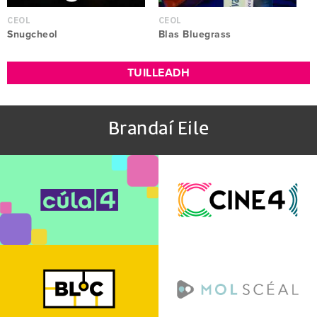
CEOL
CEOL
Snugcheol
Blas Bluegrass
TUILLEADH
Brandaí Eile
Micro-
sites