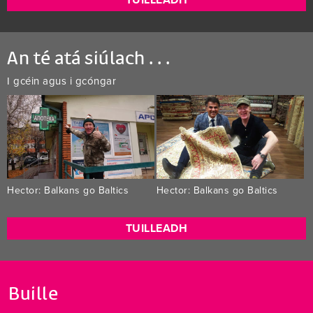
An té atá siúlach . . .
I gcéin agus i gcóngar
Hector: Balkans go Baltics
Hector: Balkans go Baltics
TUILLEADH
Buille