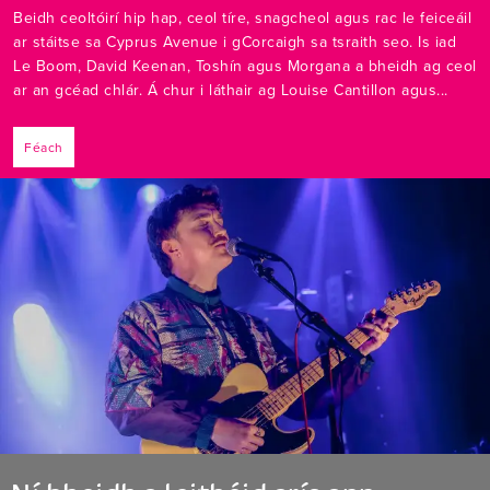
Beidh ceoltóirí hip hap, ceol tíre, snagcheol agus rac le feiceáil
ar stáitse sa Cyprus Avenue i gCorcaigh sa tsraith seo. Is iad
Le Boom, David Keenan, Toshín agus Morgana a bheidh ag ceol
ar an gcéad chlár. Á chur i láthair ag Louise Cantillon agus...
Féach