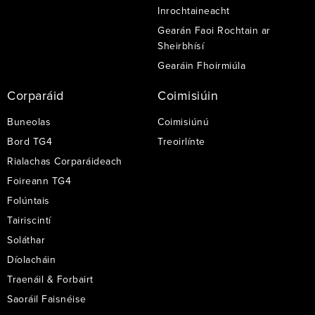
Inrochtaineacht
Gearán Faoi Rochtain ar
Sheirbhísí
Gearáin Fhoirmiúla
Corparáid
Coimisiúin
Buneolas
Coimisiúnú
Bord TG4
Treoirlínte
Rialachas Corparáideach
Foireann TG4
Folúntais
Tairiscintí
Soláthar
Díolacháin
Traenáil & Forbairt
Saoráil Faisnéise