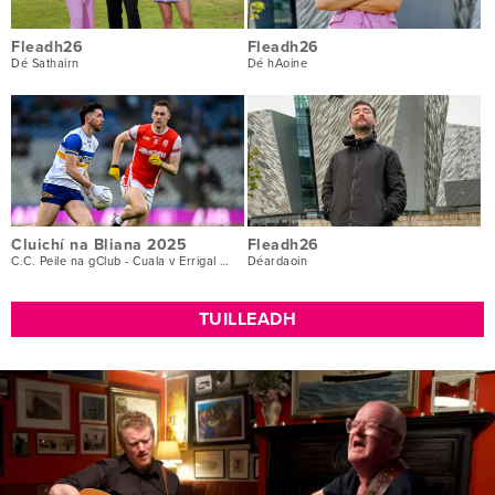
Fleadh26
Fleadh26
Dé Sathairn
Dé hAoine
Cluichí na Bliana 2025
Fleadh26
C.C. Peile na gClub - Cuala v Errigal Ciarán
Déardaoin
TUILLEADH