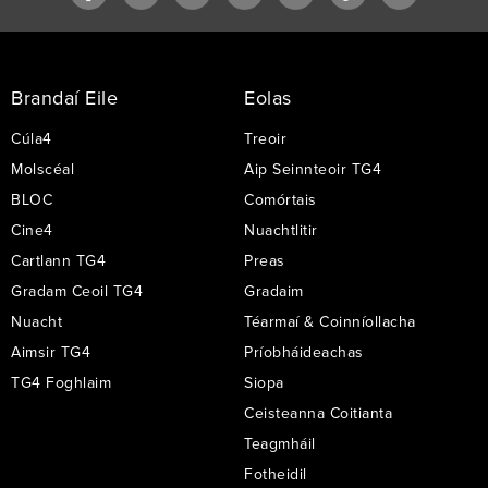
Footer
Links
Brandaí Eile
Eolas
Cúla4
Treoir
Molscéal
Aip Seinnteoir TG4
BLOC
Comórtais
Cine4
Nuachtlitir
Cartlann TG4
Preas
Gradam Ceoil TG4
Gradaim
Nuacht
Téarmaí & Coinníollacha
Aimsir TG4
Príobháideachas
TG4 Foghlaim
Siopa
Ceisteanna Coitianta
Teagmháil
Fotheidil