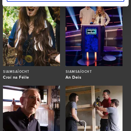
SIAMSAÍOCHT
SIAMSAÍOCHT
Croí na Féile
An Deis