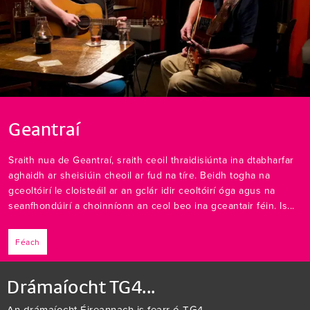
Geantraí
Sraith nua de Geantraí, sraith ceoil thraidisiúnta ina dtabharfar
aghaidh ar sheisiúin cheoil ar fud na tíre. Beidh togha na
gceoltóirí le cloisteáil ar an gclár idir ceoltóirí óga agus na
seanfhondúirí a choinníonn an ceol beo ina gceantair féin. Is...
Féach
Drámaíocht TG4...
An drámaíocht Éireannach is fearr ó TG4.